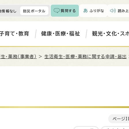
質問する
ふりがな
読み上
急情報なし
防災ポータル
子育て・教育
健康・医療・福祉
観光・文化・ス
生・薬務（事業者）
>
生活衛生・医療・薬務に関する申請・届出
ページI