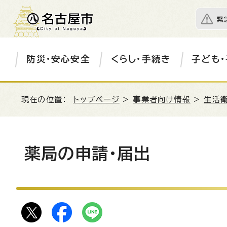
緊
防災・安心安全
くらし・手続き
子ども・
現在の位置：
トップページ
>
事業者向け情報
>
生活衛
薬局の申請・届出