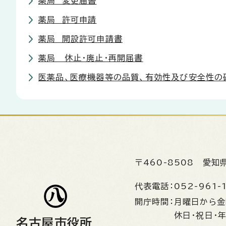
薬局 変更届書
薬局 許可申請
薬局 開設許可申請書
薬局 休止・廃止・再開届書
医薬品、医療機器等の品質、有効性及び安全性の
〒460-8508
愛知
代表電話：
052-961-
開庁時間：
月曜日から
休日・祝日・
名古屋市役所