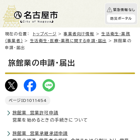
緊急情報なし
防災ポータル
現在の位置：
トップページ
>
事業者向け情報
>
生活衛生・薬務
（事業者）
>
生活衛生・医療・薬務に関する申請・届出
> 旅館業の
申請・届出
旅館業の申請・届出
ページID
1011454
旅館業 営業許可申請
営業を始めるときの手続きについて
旅館業 営業承継承認申請