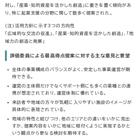
対し、「産業・知的資産を活かした創造」に重きを置く傾向があ
り、特に起業支援の分野に関して数多く提案された。
(注)活用方針に示す3つの方向性
「広域的な交流の促進」、「産業・知的資産を活かした創造」、「地
域力の創造と発展」
評価委員による最高得点提案に対する主な意見と要望
全体の事業構成のバランスがよく、安定した事業運営が期
待できる。
運営の主体側だけでなくサポート側にも多くの業種との連
携が想定されており、運営体制に優れている。
来訪者や地域の方々が気軽に入りやすい施設のイメージが
具体的に表現されている。
地域の特性と結びつけ、他のエリアとの違いをいかに見出
すか、提案内容をいかに地域に根付くように実現するかと
いう観点から更なる検討を期待する。