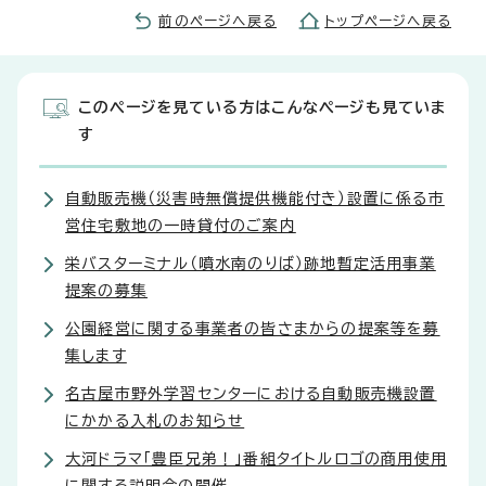
前のページへ戻る
トップページへ戻る
このページを見ている方はこんなページも見ていま
す
自動販売機（災害時無償提供機能付き）設置に係る市
営住宅敷地の一時貸付のご案内
栄バスターミナル（噴水南のりば）跡地暫定活用事業
提案の募集
公園経営に関する事業者の皆さまからの提案等を募
集します
名古屋市野外学習センターにおける自動販売機設置
にかかる入札のお知らせ
大河ドラマ「豊臣兄弟！」番組タイトルロゴの商用使用