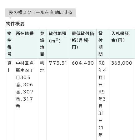
表の横スクロールを有効にする
物件概要
物
所在地番
登
貸付地積
最低貸付価
貸
入札保証
2
件
録
格（月額・
付
金（円）
（m
）
番
地
円）
期
号
目
間
貸
中村区名
宅
775.51
604,480
R8
363,000
1
駅南四丁
地
年4
目305
月1
番、306
日-
番、307
R9
番、317
年3
番
月
31
日
（1
年