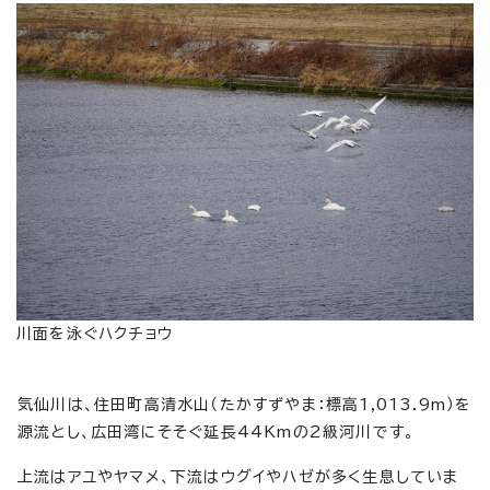
川面を泳ぐハクチョウ
気仙川は、住田町高清水山（たかすずやま：標高1,013.9m）を
源流とし、広田湾にそそぐ延長44Kmの2級河川です。
上流はアユやヤマメ、下流はウグイやハゼが多く生息していま