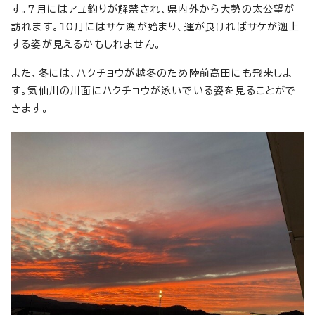
す。7月にはアユ釣りが解禁され、県内外から大勢の太公望が
訪れます。10月にはサケ漁が始まり、運が良ければサケが遡上
する姿が見えるかもしれません。
また、冬には、ハクチョウが越冬のため陸前高田にも飛来しま
す。気仙川の川面にハクチョウが泳いでいる姿を見ることがで
きます。