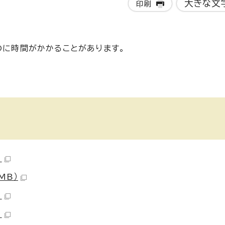
大きな文
印刷
のに時間がかかることがあります。
）
MB）
）
）