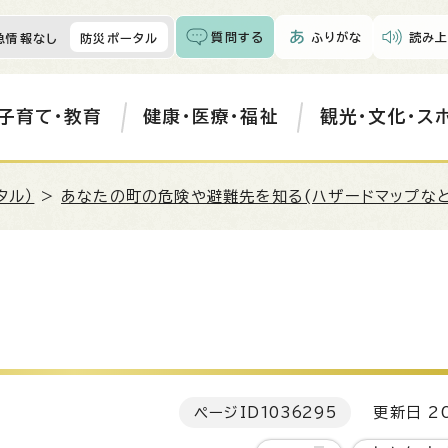
質問する
ふりがな
読み上
急情報なし
防災ポータル
子育て・教育
健康・医療・福祉
観光・文化・ス
タル）
>
あなたの町の危険や避難先を知る(ハザードマップなど
ページID
1036295
更新日 20