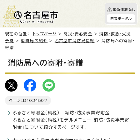
緊急情報なし
防災ポータル
現在の位置：
トップページ
>
防災・安心安全
>
消防・救急・火災
予防
>
消防局の紹介
>
名古屋市消防局情報
> 消防局への寄附・
寄贈
消防局への寄附・寄贈
ページID
1034507
ふるさと寄附金（納税） 消防・防災事業寄附金
ふるさと寄附金（納税）モデルメニュー「消防・防災事業寄
附金」について紹介するページです。