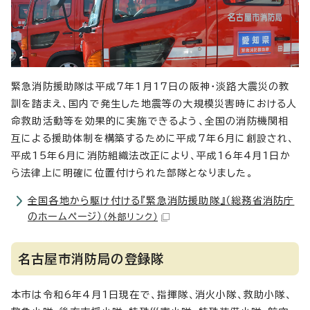
緊急消防援助隊は平成7年1月17日の阪神・淡路大震災の教
訓を踏まえ、国内で発生した地震等の大規模災害時における人
命救助活動等を効果的に実施できるよう、全国の消防機関相
互による援助体制を構築するために平成7年6月に創設され、
平成15年6月に消防組織法改正により、平成16年4月1日か
ら法律上に明確に位置付けられた部隊となりました。
全国各地から駆け付ける『緊急消防援助隊』（総務省消防庁
のホームページ）
（外部リンク）
名古屋市消防局の登録隊
本市は令和6年4月1日現在で、指揮隊、消火小隊、救助小隊、