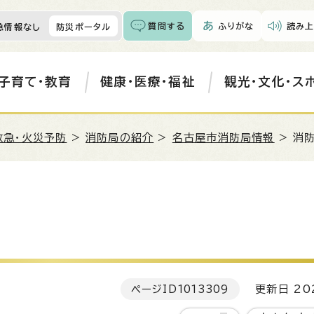
質問する
ふりがな
読み上
急情報なし
防災ポータル
子育て・教育
健康・医療・福祉
観光・文化・ス
救急・火災予防
>
消防局の紹介
>
名古屋市消防局情報
> 消
ページID
1013309
更新日 202