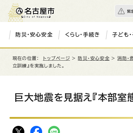
緊
防災・安心安全
くらし・手続き
子ども・
現在の位置：
トップページ
>
防災・安心安全
>
消防・
立訓練』を実施しました。
巨大地震を見据え『本部室