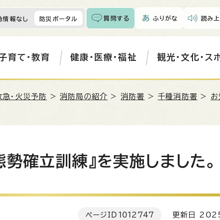
質問する
ふりがな
読み上
急情報なし
防災ポータル
子育て・教育
健康・医療・福祉
観光・文化・ス
救急・火災予防
>
消防局の紹介
>
消防署
>
千種消防署
>
お
態勢確立訓練』を実施しました。
ページID
1012747
更新日 202