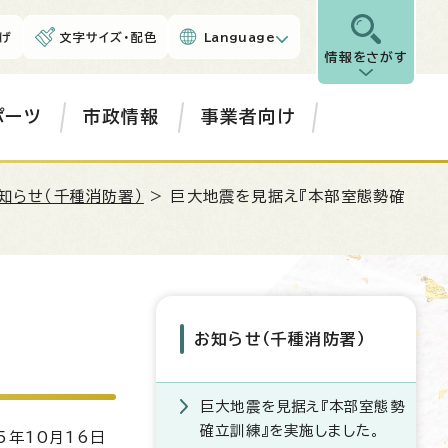
げ
文字サイズ・配色
Language
情報をさがす
ポーツ
市政情報
事業者向け
知らせ（千種消防署）
> 巨大地震を見据え『本部室態勢確
お知らせ（千種消防署）
巨大地震を見据え『本部室態勢
確立訓練』を実施しました。
5年10月16日