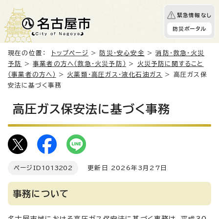
緊急情報なし
防災ポータル
現在の位置：
トップページ
>
防災・安心安全
>
消防・救急・火災
予防
>
事業者の方へ（救急・火災予防）
>
火災予防に関すること
（事業者の方へ）
>
火薬類・高圧ガス・液化石油ガス
> 高圧ガス保
安法に基づく事務
高圧ガス保安法に基づく事務
ページID
1013202
更新日 2026年3月27日
事務について