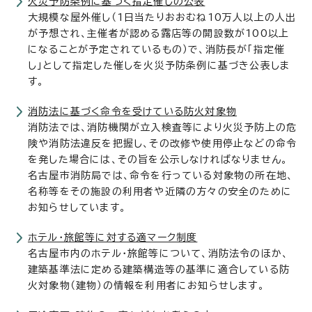
火災予防条例に基づく指定催しの公表
大規模な屋外催し（1日当たりおおむね10万人以上の人出
が予想され、主催者が認める露店等の開設数が100以上
になることが予定されているもの）で、消防長が「指定催
し」として指定した催しを火災予防条例に基づき公表しま
す。
消防法に基づく命令を受けている防火対象物
消防法では、消防機関が立入検査等により火災予防上の危
険や消防法違反を把握し、その改修や使用停止などの命令
を発した場合には、その旨を公示しなければなりません。
名古屋市消防局では、命令を行っている対象物の所在地、
名称等をその施設の利用者や近隣の方々の安全のために
お知らせしています。
ホテル・旅館等に対する適マーク制度
名古屋市内のホテル・旅館等について、消防法令のほか、
建築基準法に定める建築構造等の基準に適合している防
火対象物（建物）の情報を利用者にお知らせします。