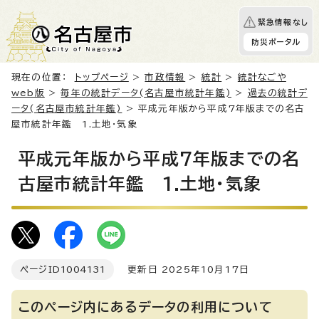
緊急情報なし
防災ポータル
現在の位置：
トップページ
>
市政情報
>
統計
>
統計なごや
web版
>
毎年の統計データ(名古屋市統計年鑑)
>
過去の統計デ
ータ(名古屋市統計年鑑)
> 平成元年版から平成7年版までの名古
屋市統計年鑑 1.土地・気象
平成元年版から平成7年版までの名
古屋市統計年鑑 1.土地・気象
ページID
1004131
更新日 2025年10月17日
このページ内にあるデータの利用について