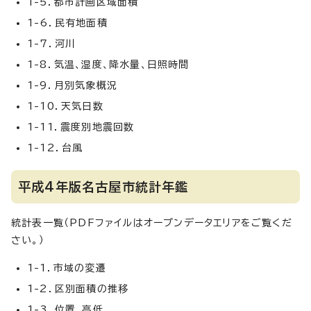
1-5．都市計画区域面積
1-6．民有地面積
1-7．河川
1-8．気温、湿度、降水量、日照時間
1-9．月別気象概況
1-10．天気日数
1-11．震度別地震回数
1-12．台風
平成4年版名古屋市統計年鑑
統計表一覧（PDFファイルはオープンデータエリアをご覧くだ
さい。）
1-1．市域の変遷
1-2．区別面積の推移
1-3．位置、高低