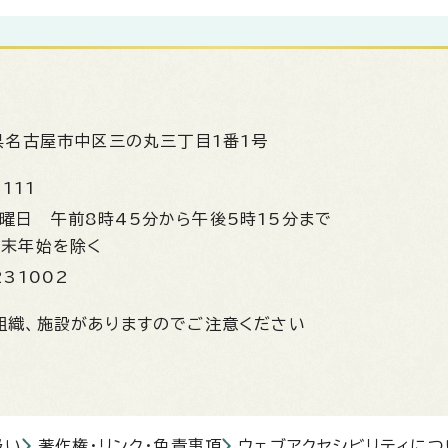
県名古屋市中区三の丸三丁目1番1号
1111
金曜日
午前8時45分から午後5時15分まで
年末年始を除く
231002
組織、施設がありますのでご注意ください
扱い
著作権・リンク・免責事項
ウェブアクセシビリティにつ