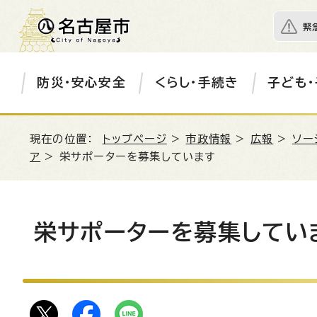
緊
防災・安心安全
くらし・手続き
子ども・
現在の位置：
トップページ
>
市政情報
>
広報
>
ソー
ア
> 栄サポーターを募集しています
栄サポーターを募集してい