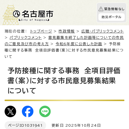
緊急情報なし
防災ポータル
現在の位置：
トップページ
>
市政情報
>
広聴・パブリックコメント
>
パブリックコメント
>
意見募集を終了した計画等についての市民
のご意見及び市の考え方
>
令和6年度に公表した計画
> 予防接
種に関する事務 全項目評価書（案）に対する市民意見募集結果につ
いて
予防接種に関する事務 全項目評価
書（案）に対する市民意見募集結果
について
ページID
1031941
更新日 2025年10月24日