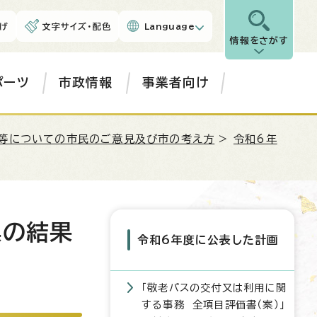
げ
文字サイズ・配色
Language
情報をさがす
ポーツ
市政情報
事業者向け
等についての市民のご意見及び市の考え方
>
令和6年
集の結果
令和6年度に公表した計画
「敬老パスの交付又は利用に関
する事務 全項目評価書（案）」