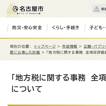
緊
防災・安心安全
くらし・手続き
子ども・
現在の位置：
トップページ
>
市政情報
>
広聴・パブリ
度に公表した計画
> 「地方税に関する事務 全項目評価
「地方税に関する事務 全項
について