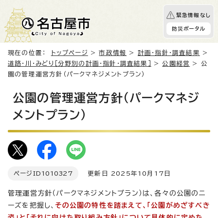
緊急情報なし
防災ポータル
現在の位置：
トップページ
>
市政情報
>
計画・指針・調査結果
>
道路・川・みどり［分野別の計画・指針・調査結果］
>
公園経営
> 公
園の管理運営方針（パークマネジメントプラン）
公園の管理運営方針（パークマネジ
メントプラン）
ページID
1010327
更新日 2025年10月17日
管理運営方針（パークマネジメントプラン）は、各々の公園のニ
ーズを把握し、
その公園の特性を踏まえて、「公園がめざすべき
姿」と「それに向けた取り組み方針」について具体的に定めた