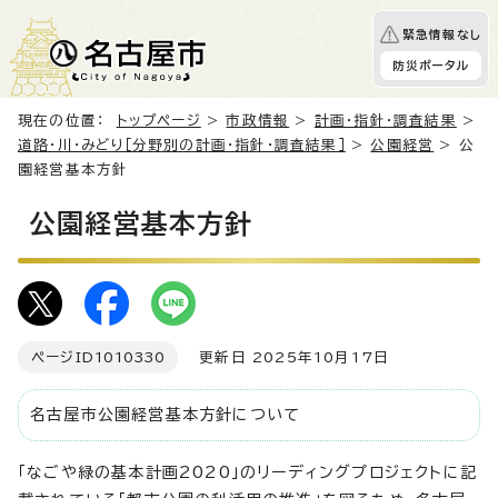
緊急情報なし
防災ポータル
現在の位置：
トップページ
>
市政情報
>
計画・指針・調査結果
>
道路・川・みどり［分野別の計画・指針・調査結果］
>
公園経営
> 公
園経営基本方針
公園経営基本方針
ページID
1010330
更新日 2025年10月17日
名古屋市公園経営基本方針について
「なごや緑の基本計画2020」のリーディングプロジェクトに記