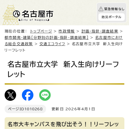
緊急情報なし
防災ポータル
現在の位置：
トップページ
>
市政情報
>
計画・指針・調査結果
>
都市開発・建築［分野別の計画・指針・調査結果］
>
名古屋市におけ
る総合交通政策
>
交通エコライフ
> 名古屋市立大学 新入生向け
リーフレット
名古屋市立大学 新入生向けリーフ
レット
ページID
1010268
更新日 2026年4月1日
名市大キャンパスを飛び出そう！！リーフレッ