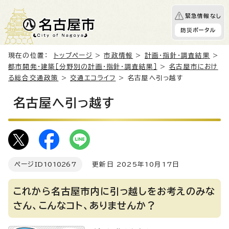
緊急情報なし
防災ポータル
現在の位置：
トップページ
>
市政情報
>
計画・指針・調査結果
>
都市開発・建築［分野別の計画・指針・調査結果］
>
名古屋市におけ
る総合交通政策
>
交通エコライフ
> 名古屋へ引っ越す
名古屋へ引っ越す
ページID
1010267
更新日 2025年10月17日
これから名古屋市内に引っ越しをお考えのみな
さん、こんなコト、ありませんか？