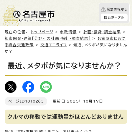
緊急情報なし
防災ポータル
現在の位置：
トップページ
>
市政情報
>
計画・指針・調査結果
>
都市開発・建築［分野別の計画・指針・調査結果］
>
名古屋市におけ
る総合交通政策
>
交通エコライフ
> 最近、メタボが気になりません
か？
最近、メタボが気になりませんか？
ページID
1010263
更新日 2025年10月17日
クルマの移動では運動量がほとんどありません