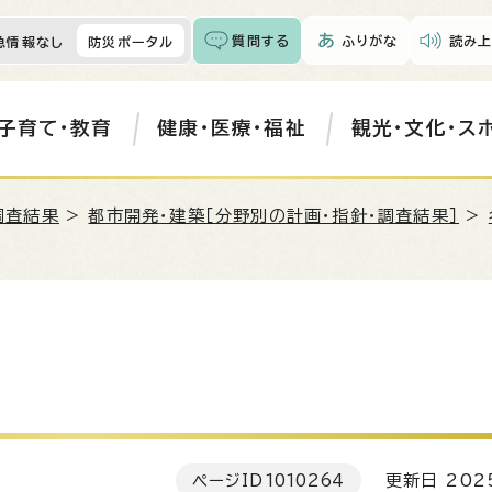
質問する
ふりがな
読み上
急情報なし
防災ポータル
子育て・教育
健康・医療・福祉
観光・文化・ス
調査結果
>
都市開発・建築［分野別の計画・指針・調査結果］
>
ページID
1010264
更新日 202