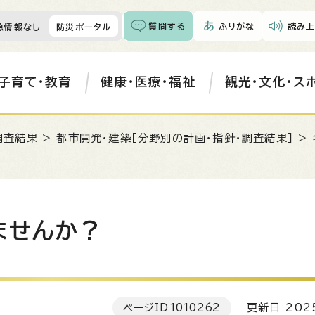
質問する
ふりがな
読み上
急情報なし
防災ポータル
子育て・教育
健康・医療・福祉
観光・文化・ス
調査結果
>
都市開発・建築［分野別の計画・指針・調査結果］
>
ませんか？
ページID
1010262
更新日 202