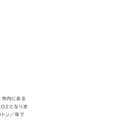
。市内にある
CO2となりま
9トン／年で