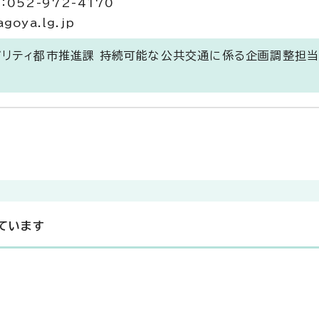
052-972-4170
goya.lg.jp
ビリティ都市推進課 持続可能な公共交通に係る企画調整担
ています