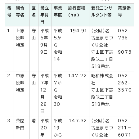
番
組合
区
設立
事業
施行面積
受託コンサ
電話番
号
等名
名
年月
年度
(ha)
ルタント等
号
日
1
上志
守
平成
平成
194.91
（公財）名
052-
段味
山
5年
5か
古屋まちづ
736
特定
9月
ら
くり公社
－
9日
令和
守山区下志
9073
14
段味三丁目
518番地
2
中志
守
平成
平成
147.72
昭和株式会
052-
段味
山
7年
7か
社
262-
特定
12
ら
守山区下志
3570
月
令和
段味三丁目
28
30
518番地
日
3
茶屋
港
平成
平成
147.32
（公財）名
052-
新田
20
19
古屋まちづ
211－
年
から
くり公社
6071