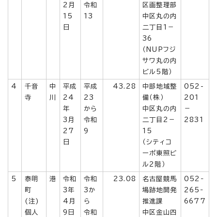
2月
令和
区画整理部
15
13
中区丸の内
日
二丁目1－
36
（NUPフジ
サワ丸の内
ビル5階）
4
千音
中
平成
平成
43.28
中部地域整
052-
寺
川
24
23
備（株）
201
年
から
中区丸の内
－
3月
令和
二丁目2－
2831
27
9
15
日
（シティコ
ーポ東照ビ
ル2階）
5
泰明
港
令和
令和
23.08
名古屋競馬
052‐
町
3年
3か
場跡地開発
265‐
(注)
4月
ら
推進課
6677
個人
9日
令和
中区金山四