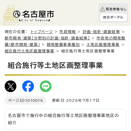
緊急情報なし
防災ポータル
現在の位置：
トップページ
>
市政情報
>
計画・指針・調査結果
>
都市開発・建築［分野別の計画・指針・調査結果］
>
市街地の開発整
備（都市開発・建築）
>
開発整備事業種別
>
土地区画整理事業
>
組合施行土地区画整理事業
> 組合施行等土地区画整理事業
組合施行等土地区画整理事業
ページID
1010016
更新日 2026年7月17日
名古屋市で施行中の組合施行等土地区画整理事業地区の
紹介