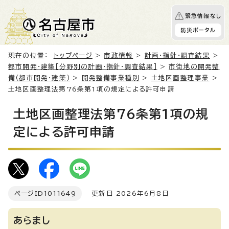
緊急情報なし
防災ポータル
現在の位置：
トップページ
>
市政情報
>
計画・指針・調査結果
>
都市開発・建築［分野別の計画・指針・調査結果］
>
市街地の開発整
備（都市開発・建築）
>
開発整備事業種別
>
土地区画整理事業
>
土地区画整理法第76条第1項の規定による許可申請
土地区画整理法第76条第1項の規
定による許可申請
ページID
1011649
更新日 2026年6月8日
あらまし