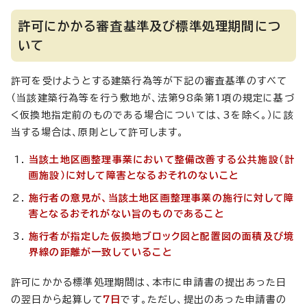
許可にかかる審査基準及び標準処理期間につ
いて
許可を受けようとする建築行為等が下記の審査基準のすべて
（当該建築行為等を行う敷地が、法第98条第1項の規定に基づ
く仮換地指定前のものである場合については、3を除く。）に該
当する場合は、原則として許可します。
当該土地区画整理事業において整備改善する公共施設（計
画施設）に対して障害となるおそれのないこと
施行者の意見が、当該土地区画整理事業の施行に対して障
害となるおそれがない旨のものであること
施行者が指定した仮換地ブロック図と配置図の面積及び境
界線の距離が一致していること
許可にかかる標準処理期間は、本市に申請書の提出あった日
の翌日から起算して
7日
です。ただし、提出のあった申請書の