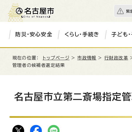
緊
防災・安心安全
くらし・手続き
子ども・
現在の位置：
トップページ
>
市政情報
>
行財政改革
管理者の候補者選定結果
名古屋市立第二斎場指定管