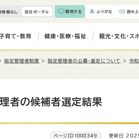
質問する
ふりがな
読み上
急情報なし
防災ポータル
子育て・教育
健康・医療・福祉
観光・文化・ス
>
指定管理者制度
>
指定管理者の公募・選定について
>
令
理者の候補者選定結果
ページID
1008349
更新日 202