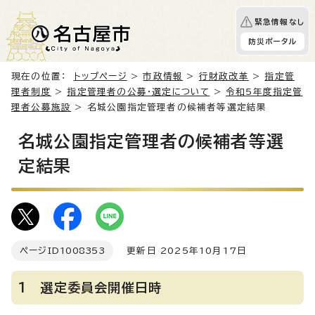
緊急情報なし
防災ポータル
現在の位置：
トップページ
>
市政情報
>
行財政改革
>
指定管
理者制度
>
指定管理者の公募・選定について
>
令和5年度指定管
理者公募施設
> 名城公園指定管理者の候補者等選定結果
名城公園指定管理者の候補者等選
定結果
ページID
1008353
更新日 2025年10月17日
1 選定委員会開催日時