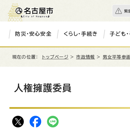
緊
防災・安心安全
くらし・手続き
子ども・
現在の位置：
トップページ
>
市政情報
>
男女平等参画
人権擁護委員