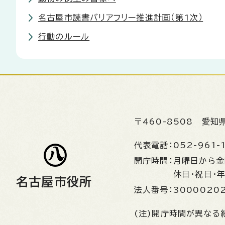
名古屋市読書バリアフリー推進計画（第1次）
行動のルール
〒460-8508
愛知
代表電話：
052-961-
開庁時間：
月曜日から
休日・祝日・
名古屋市役所
法人番号：
3000020
(注)開庁時間が異なる