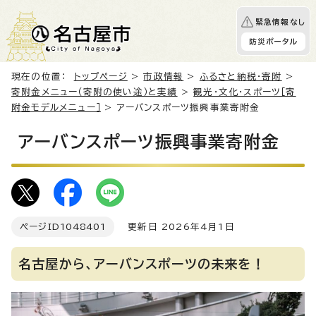
緊急情報なし
防災ポータル
現在の位置：
トップページ
>
市政情報
>
ふるさと納税・寄附
>
寄附金メニュー（寄附の使い途）と実績
>
観光・文化・スポーツ［寄
附金モデルメニュー］
> アーバンスポーツ振興事業寄附金
アーバンスポーツ振興事業寄附金
ページID
1048401
更新日 2026年4月1日
名古屋から、アーバンスポーツの未来を！