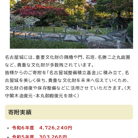
名古屋城には、重要文化財の隅櫓や門、石垣、名勝二之丸庭園
など、貴重な文化財が多数残されています。
皆様からのご寄附を「名古屋城整備積立基金」に積み立て、名
古屋城を美しく保ち、貴重な文化財を未来へ伝えていくため、
文化財の修復や保存整備などに活用させていただきます。（天
守閣木造復元・本丸御殿復元を除く）
寄附実績
令和6年度 4,726,240円
令和5年度 303,268円