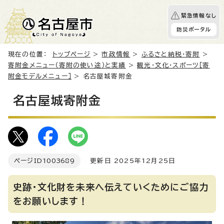
緊急情報なし
防災ポータル
現在の位置：
トップページ
>
市政情報
>
ふるさと納税・寄附
>
寄附金メニュー（寄附の使い途）と実績
>
観光・文化・スポーツ［寄
附金モデルメニュー］
> 名古屋城寄附金
名古屋城寄附金
ページID
1003689
更新日 2025年12月25日
史跡・文化財を未来へ伝えていくためにご協力
をお願いします！