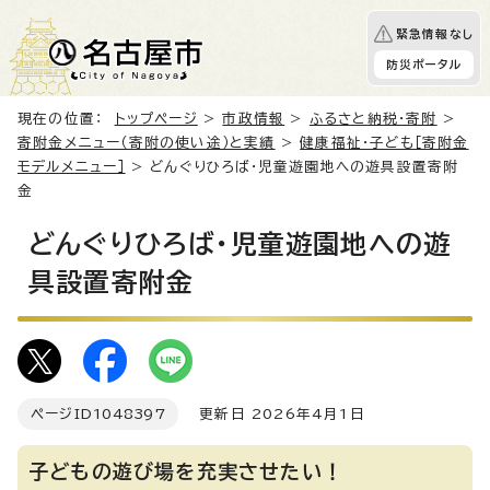
緊急情報なし
防災ポータル
現在の位置：
トップページ
>
市政情報
>
ふるさと納税・寄附
>
寄附金メニュー（寄附の使い途）と実績
>
健康福祉・子ども［寄附金
モデルメニュー］
> どんぐりひろば・児童遊園地への遊具設置寄附
金
どんぐりひろば・児童遊園地への遊
具設置寄附金
ページID
1048397
更新日 2026年4月1日
子どもの遊び場を充実させたい！