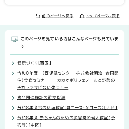
前のページへ戻る
トップページへ戻る
このページを見ている方はこんなページも見ていま
す
健康づくり［西区］
令和8年度 （西保健センター・株式会社明治 合同開
催）食育セミナー ーカカオポリフェノールと野菜の
チカラでサビない体に！ー
食品関連施設の監視指導
令和8年度男の料理教室（夏コース・冬コース）［西区］
令和8年度 赤ちゃんのための災害時の備え教室(予
約制)[中区]