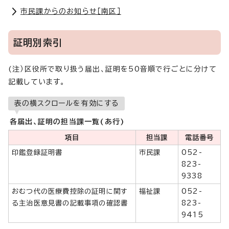
市民課からのお知らせ［南区］
証明別索引
(注）区役所で取り扱う届出、証明を50音順で行ごとに分けて
記載しています。
表の横スクロールを有効にする
各届出、証明の担当課一覧(あ行)
項目
担当課
電話番号
印鑑登録証明書
市民課
052-
823-
9338
おむつ代の医療費控除の証明に関す
福祉課
052-
る主治医意見書の記載事項の確認書
823-
9415