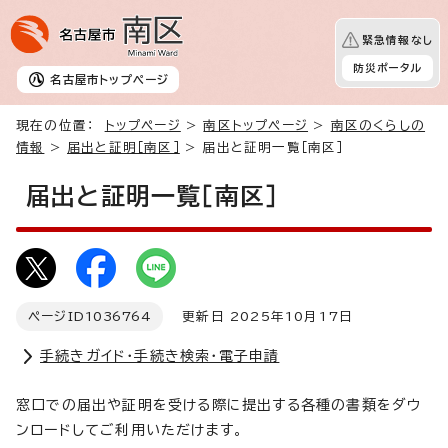
緊急情報なし
防災ポータル
名古屋市
トップページ
現在の位置：
トップページ
>
南区トップページ
>
南区のくらしの
情報
>
届出と証明［南区］
> 届出と証明一覧［南区］
届出と証明一覧［南区］
ページID
1036764
更新日 2025年10月17日
手続きガイド・手続き検索・電子申請
窓口での届出や証明を受ける際に提出する各種の書類をダウ
ンロードしてご利用いただけます。