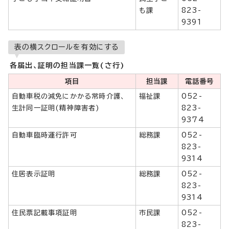
も課
823-
9391
表の横スクロールを有効にする
各届出、証明の担当課一覧(さ行)
項目
担当課
電話番号
自動車税の減免にかかる常時介護、
福祉課
052-
生計同一証明(精神障害者)
823-
9374
自動車臨時運行許可
総務課
052-
823-
9314
住居表示証明
総務課
052-
823-
9314
住民票記載事項証明
市民課
052-
823-