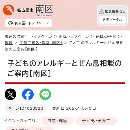
緊急情報なし
防災ポータル
名古屋市
トップページ
現在の位置：
トップページ
>
南区トップページ
>
南区の子育て・
教育
>
子育て相談・教室［南区］
> 子どものアレルギーとぜん息相
談のご案内［南区］
子どものアレルギーとぜん息相談の
ご案内［南区］
ページID
1023823
更新日 2026年5月8日
イベントカテゴリ：
自然・環境
子ども・子育て