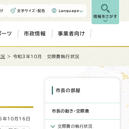
げ
文字サイズ・配色
Language
情報をさがす
ポーツ
市政情報
事業者向け
状況
> 令和3年10月 交際費執行状況
市長の部屋
市長の動き・交際費
5年10月16日
交際費の執行状況