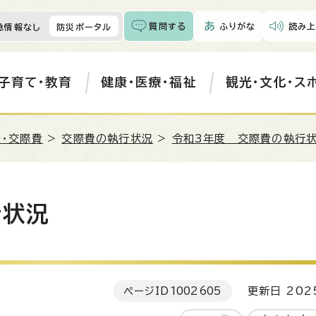
質問する
ふりがな
読み上
急情報なし
防災ポータル
子育て・教育
健康・医療・福祉
観光・文化・ス
・交際費
>
交際費の執行状況
>
令和3年度 交際費の執行
行状況
ページID
1002605
更新日 202