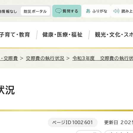
質問する
ふりがな
読み上
急情報なし
防災ポータル
子育て・教育
健康・医療・福祉
観光・文化・ス
・交際費
>
交際費の執行状況
>
令和3年度 交際費の執行
状況
ページID
1002601
更新日 202