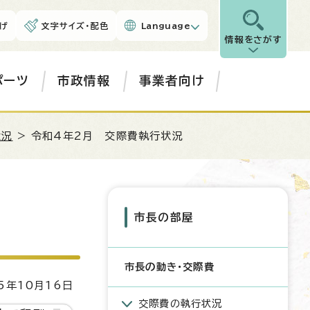
げ
文字サイズ・配色
Language
情報をさがす
ポーツ
市政情報
事業者向け
状況
> 令和4年2月 交際費執行状況
市長の部屋
市長の動き・交際費
5年10月16日
交際費の執行状況