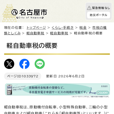
緊急情報なし
防災ポータル
現在の位置：
トップページ
>
くらし・手続き
>
税金
>
市税の種
類としくみ
>
軽自動車税
>
軽自動車税
> 軽自動車税の概要
軽自動車税の概要
ページID
1033972
更新日 2026年6月2日
軽自動車税は、原動機付自転車、小型特殊自動車、二輪の小型
自動車および軽自動車（これらを「軽自動車等」といいます。）に