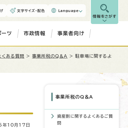
げ
文字サイズ・配色
Language
情報をさがす
ポーツ
市政情報
事業者向け
よくある質問
>
事業所税のQ＆A
> 駐車場に関するよ
事業所税のQ＆A
資産割に関するよくあるご質
問
5年10月17日