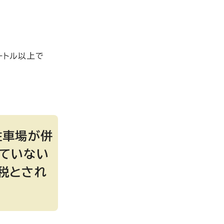
ートル以上で
駐車場が併
していない
税とされ