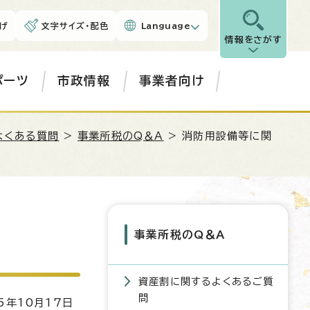
げ
文字サイズ・配色
Language
情報をさがす
ポーツ
市政情報
事業者向け
よくある質問
>
事業所税のQ＆A
> 消防用設備等に関
事業所税のQ＆A
資産割に関するよくあるご質
問
5年10月17日