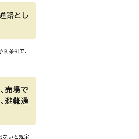
通路とし
予防条例で、
、売場で
、避難通
らないと規定