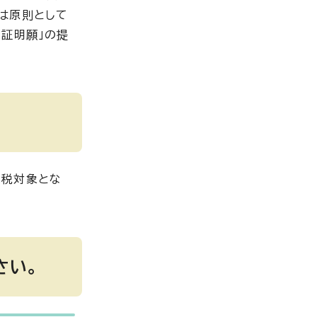
は原則として
証明願」の提
課税対象とな
さい。