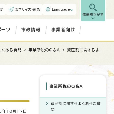
げ
文字サイズ・配色
Language
情報をさがす
ポーツ
市政情報
事業者向け
よくある質問
>
事業所税のQ＆A
> 資産割に関するよ
事業所税のQ＆A
資産割に関するよくあるご質
問
5年10月17日