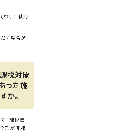
代わりに使用
ただく場合が
非課税対象
あった施
すか。
って、課税標
の全部が非課