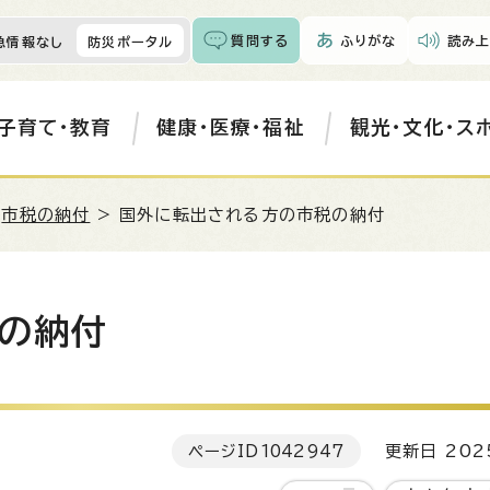
質問する
ふりがな
読み上
急情報なし
防災ポータル
子育て・教育
健康・医療・福祉
観光・文化・ス
>
市税の納付
> 国外に転出される方の市税の納付
の納付
ページID
1042947
更新日 202