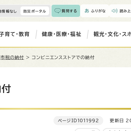
質問する
ふりがな
読み上
急情報なし
防災ポータル
子育て・教育
健康・医療・福祉
観光・文化・ス
>
市税の納付
> コンビニエンスストアでの納付
納付
ページID
1011992
更新日 20