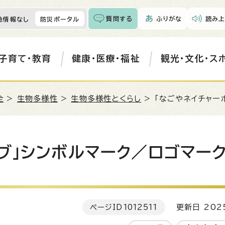
質問する
ふりがな
読み上
急情報なし
防災ポータル
子育て・教育
健康・医療・福祉
観光・文化・ス
全
>
生物多様性
>
生物多様性とくらし
> 「なごやネイチャー
ブ」シンボルマーク／ロゴマー
ページID
1012511
更新日 202