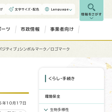
げ
文字サイズ・配色
Language
情報をさがす
ポーツ
市政情報
事業者向け
ポジティブ」シンボルマーク／ロゴマーク
ク
くらし・手続き
環境保全
5年10月17日
生物多様性