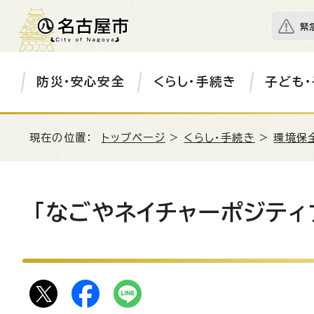
緊
防災・安心安全
くらし・手続き
子ども・
現在の位置：
トップページ
>
くらし・手続き
>
環境保
「なごやネイチャーポジティ