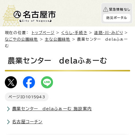
緊急情報なし
防災ポータル
現在の位置：
トップページ
>
くらし・手続き
>
道路・川・みどり
>
なごやの公園緑地
>
主な公園緑地
> 農業センター delaふぁー
む
農業センター delaふぁーむ
ページID
1015943
農業センター delaふぁーむ 施設案内
名古屋コーチン