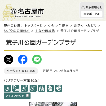
緊急情報なし
防災ポータル
現在の位置：
トップページ
>
くらし・手続き
>
道路・川・みどり
>
なごやの公園緑地
>
主な公園緑地
> 荒子川公園ガーデンプラザ
荒子川公園ガーデンプラザ
ページID
1014860
更新日 2026年8月3日
バリアフリー対応状況：
アイコンの説明