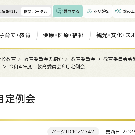
質問する
ふりがな
読み上
急情報なし
防災ポータル
子育て・教育
健康・医療・福祉
観光・文化・ス
学校教育
>
教育委員会の紹介
>
教育委員会
>
教育委員会会
）
> 令和4年度 教育委員会6月定例会
月定例会
ページID
1027742
更新日 202