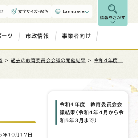
げ
文字サイズ・配色
Language
情報をさがす
ポーツ
市政情報
事業者向け
議
>
過去の教育委員会会議の開催結果
>
令和4年度
令和4年度 教育委員会会
議結果（令和4年4月から令
和5年3月まで）
5年10月17日