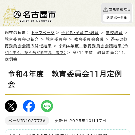
緊急情報なし
防災ポータル
現在の位置：
トップページ
>
子ども・子育て・教育
>
学校教育
>
教育委員会の紹介
>
教育委員会
>
教育委員会会議
>
過去の教
育委員会会議の開催結果
>
令和4年度 教育委員会会議結果（令
和4年4月から令和5年3月まで）
> 令和4年度 教育委員会11月
定例会
令和4年度 教育委員会11月定例
会
ページID
1027736
更新日 2025年10月17日