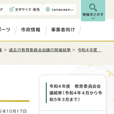
げ
文字サイズ・配色
Language
情報をさがす
ポーツ
市政情報
事業者向け
議
>
過去の教育委員会会議の開催結果
>
令和4年度
令和4年度 教育委員会会
議結果（令和4年4月から令
和5年3月まで）
5年10月17日