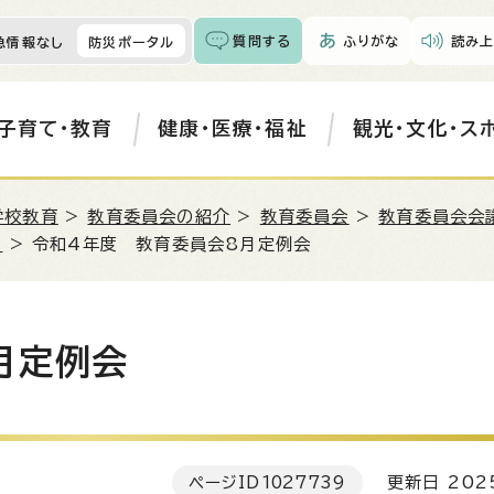
質問する
ふりがな
読み上
急情報なし
防災ポータル
子育て・教育
健康・医療・福祉
観光・文化・ス
学校教育
>
教育委員会の紹介
>
教育委員会
>
教育委員会会
）
> 令和4年度 教育委員会8月定例会
月定例会
ページID
1027739
更新日 202