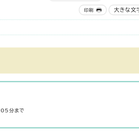
大きな文
印刷
時05分まで